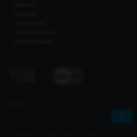
Meteor189
Meteor189
Meteor189 Viral
Meteor189 Alternatif
Meteor189 Maxwin
Join Us
© 2026 Meteor189 All Rights Reserved | Sharvs