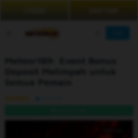
LOGIN
DAFTAR
JOIN
Meteor189: Event Bonus
Deposit Melimpah untuk
Semua Pemain
99.5% (976)
DAFTAR DI SINI